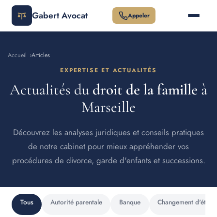
Gabert Avocat
Appeler
Accueil
›
Articles
EXPERTISE ET ACTUALITÉS
Actualités du
droit de la famille
à
Marseille
Découvrez les analyses juridiques et conseils pratiques
de notre cabinet pour mieux appréhender vos
procédures de divorce, garde d'enfants et successions.
Tous
Autorité parentale
Banque
Changement d'état ci