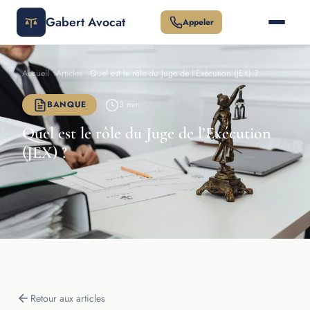
Gabert Avocat
Appeler
Accueil
›
Articles
›
Quel est le rôle du Juge de l’Exécution (JEX) ?
BANQUE
3 min
Quel est le rôle du Juge de l’Exécution
(JEX) ?
Retour aux articles