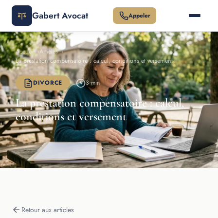
Gabert Avocat
Appeler
Accueil
›
Articles
›
La prestation compensatoire : calcul, conditions et versement
DIVORCE
3 min
La prestation compensatoire : calcul,
conditions et versement
Retour aux articles