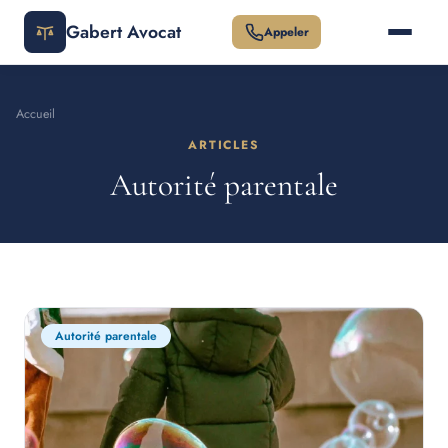
Gabert Avocat
Appeler
Accueil
ARTICLES
Autorité parentale
Autorité parentale