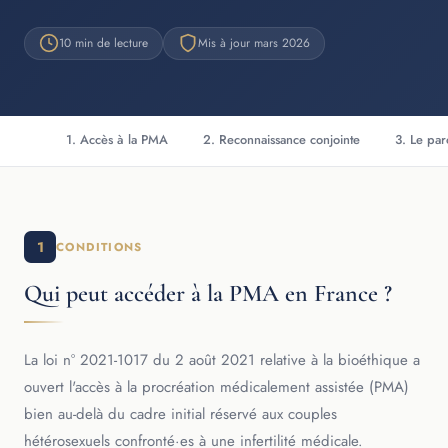
10 min de lecture
Mis à jour mars 2026
1. Accès à la PMA
2. Reconnaissance conjointe
3. Le par
1
CONDITIONS
Qui peut accéder à la PMA en France ?
La loi n° 2021-1017 du 2 août 2021 relative à la bioéthique a
ouvert l'accès à la procréation médicalement assistée (PMA)
bien au-delà du cadre initial réservé aux couples
hétérosexuels confronté·es à une infertilité médicale.