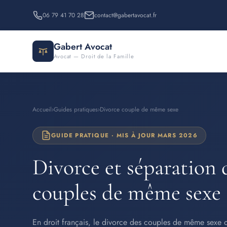
06 79 41 70 28
contact@gabertavocat.fr
Gabert Avocat
Avocat — Droit de la Famille
Accueil
›
Guides pratiques
›
Divorce couple de même sexe
GUIDE PRATIQUE · MIS À JOUR MARS 2026
Divorce et séparation 
couples de même sexe
En droit français, le divorce des couples de même sexe 