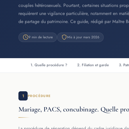
couples hétérosexuels. Pourtant, certaines situations pro
requièrent une vigilance particulière, notamment en matièr
de partage du patrimoine. Ce guide, rédigé par Maître Ben
9 min de lecture
Mis à jour mars 2026
1. Quelle procédure ?
2. Filiation et garde
3. Pat
1
PROCÉDURE
Mariage, PACS, concubinage. Quelle pro
La procédure de séparation dépend du cadre juridique dans