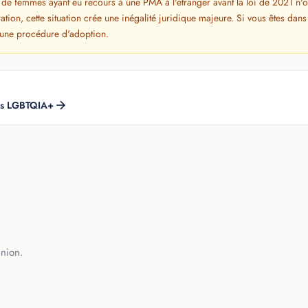
e femmes ayant eu recours à une PMA à l'étranger avant la loi de 2021 n'o
ation, cette situation crée une inégalité juridique majeure. Si vous êtes dans
r une procédure d'adoption.
lles LGBTQIA+
union.