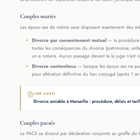
Couples mariés
Les époux·ses de même sexe disposent exactement des mêm
Divorce par consentement mutuel
— la procédure l
toutes les conséquences du divorce (patrimoine, enfan
un·e notaire. Aucun passage devant le·la juge n'est 
Divorce contentieux
— lorsque les époux·ses ne par
pour altération définitive du lien conjugal (après 1 a
LIRE AUSSI
Divorce amiable à Marseille : procédure, délais et tarif
Couples pacsés
Le PACS se dissout par déclaration conjointe au greffe du t