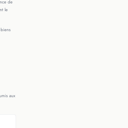
ence de
nt le
 biens
umis aux