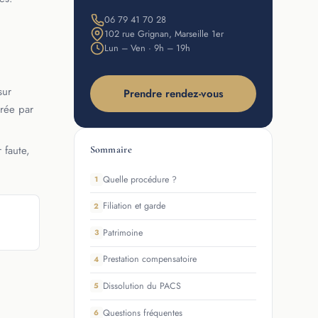
06 79 41 70 28
102 rue Grignan, Marseille 1er
Lun – Ven · 9h – 19h
sur
Prendre rendez-vous
trée par
 faute,
Sommaire
Quelle procédure ?
1
Filiation et garde
2
Patrimoine
3
Prestation compensatoire
4
Dissolution du PACS
5
Questions fréquentes
6