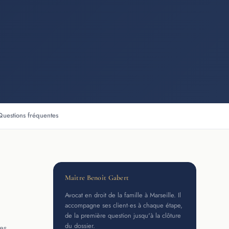
Questions fréquentes
Maître Benoît Gabert
Avocat en droit de la famille à Marseille. Il
accompagne ses client·es à chaque étape,
de la première question jusqu'à la clôture
du dossier.
es.