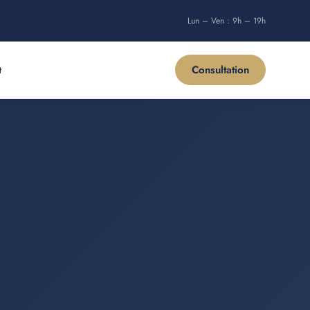
Lun – Ven : 9h – 19h
Consultation
t